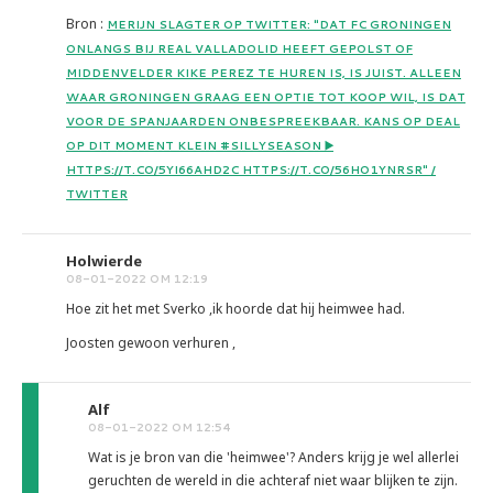
Bron :
MERIJN SLAGTER OP TWITTER: "DAT FC GRONINGEN
ONLANGS BIJ REAL VALLADOLID HEEFT GEPOLST OF
MIDDENVELDER KIKE PEREZ TE HUREN IS, IS JUIST. ALLEEN
WAAR GRONINGEN GRAAG EEN OPTIE TOT KOOP WIL, IS DAT
VOOR DE SPANJAARDEN ONBESPREEKBAAR. KANS OP DEAL
OP DIT MOMENT KLEIN #SILLYSEASON ▶️
HTTPS://T.CO/5YI66AHD2C HTTPS://T.CO/56HO1YNRSR" /
TWITTER
Holwierde
08-01-2022 OM 12:19
Hoe zit het met Sverko ,ik hoorde dat hij heimwee had.
Joosten gewoon verhuren ,
Alf
08-01-2022 OM 12:54
Wat is je bron van die 'heimwee'? Anders krijg je wel allerlei
geruchten de wereld in die achteraf niet waar blijken te zijn.