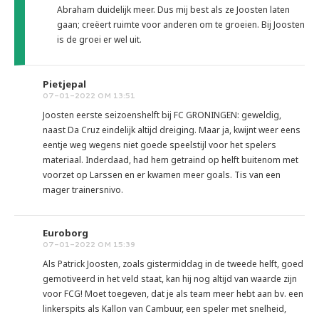
Abraham duidelijk meer. Dus mij best als ze Joosten laten
gaan; creëert ruimte voor anderen om te groeien. Bij Joosten
is de groei er wel uit.
Pietjepal
07-01-2022 OM 13:51
Joosten eerste seizoenshelft bij FC GRONINGEN: geweldig,
naast Da Cruz eindelijk altijd dreiging. Maar ja, kwijnt weer eens
eentje weg wegens niet goede speelstijl voor het spelers
materiaal. Inderdaad, had hem getraind op helft buitenom met
voorzet op Larssen en er kwamen meer goals. Tis van een
mager trainersnivo.
Euroborg
07-01-2022 OM 15:39
Als Patrick Joosten, zoals gistermiddag in de tweede helft, goed
gemotiveerd in het veld staat, kan hij nog altijd van waarde zijn
voor FCG! Moet toegeven, dat je als team meer hebt aan bv. een
linkerspits als Kallon van Cambuur, een speler met snelheid,