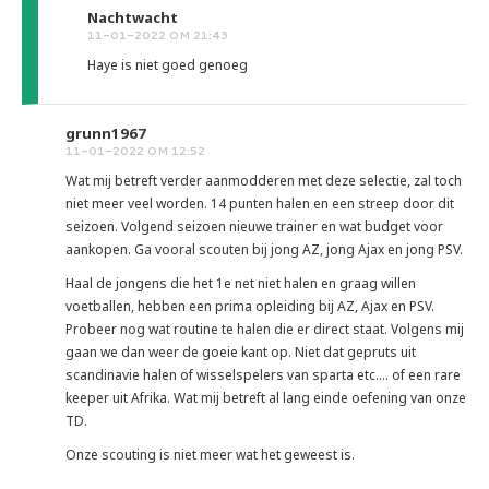
Nachtwacht
11-01-2022 OM 21:43
Haye is niet goed genoeg
grunn1967
11-01-2022 OM 12:52
Wat mij betreft verder aanmodderen met deze selectie, zal toch
niet meer veel worden. 14 punten halen en een streep door dit
seizoen. Volgend seizoen nieuwe trainer en wat budget voor
aankopen. Ga vooral scouten bij jong AZ, jong Ajax en jong PSV.
Haal de jongens die het 1e net niet halen en graag willen
voetballen, hebben een prima opleiding bij AZ, Ajax en PSV.
Probeer nog wat routine te halen die er direct staat. Volgens mij
gaan we dan weer de goeie kant op. Niet dat gepruts uit
scandinavie halen of wisselspelers van sparta etc.... of een rare
keeper uit Afrika. Wat mij betreft al lang einde oefening van onze
TD.
Onze scouting is niet meer wat het geweest is.