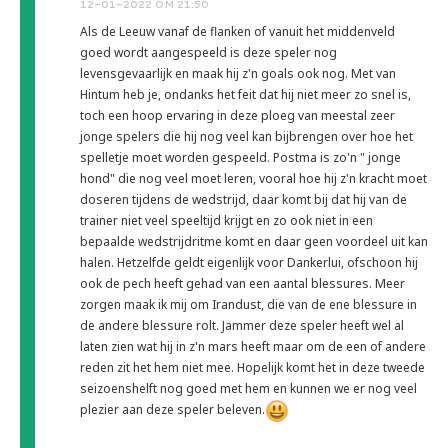
12-01-2022 OM 21:50
Als de Leeuw vanaf de flanken of vanuit het middenveld
goed wordt aangespeeld is deze speler nog
levensgevaarlijk en maak hij z'n goals ook nog. Met van
Hintum heb je, ondanks het feit dat hij niet meer zo snel is,
toch een hoop ervaring in deze ploeg van meestal zeer
jonge spelers die hij nog veel kan bijbrengen over hoe het
spelletje moet worden gespeeld. Postma is zo'n " jonge
hond" die nog veel moet leren, vooral hoe hij z'n kracht moet
doseren tijdens de wedstrijd, daar komt bij dat hij van de
trainer niet veel speeltijd krijgt en zo ook niet in een
bepaalde wedstrijdritme komt en daar geen voordeel uit kan
halen. Hetzelfde geldt eigenlijk voor Dankerlui, ofschoon hij
ook de pech heeft gehad van een aantal blessures. Meer
zorgen maak ik mij om Irandust, die van de ene blessure in
de andere blessure rolt. Jammer deze speler heeft wel al
laten zien wat hij in z'n mars heeft maar om de een of andere
reden zit het hem niet mee. Hopelijk komt het in deze tweede
seizoenshelft nog goed met hem en kunnen we er nog veel
plezier aan deze speler beleven.