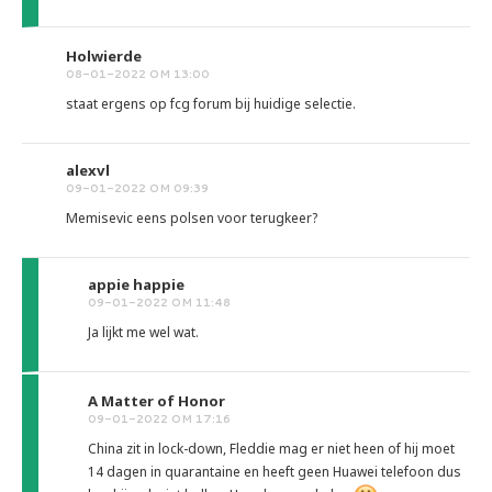
Holwierde
08-01-2022 OM 13:00
staat ergens op fcg forum bij huidige selectie.
alexvl
09-01-2022 OM 09:39
Memisevic eens polsen voor terugkeer?
appie happie
09-01-2022 OM 11:48
Ja lijkt me wel wat.
A Matter of Honor
09-01-2022 OM 17:16
China zit in lock-down, Fleddie mag er niet heen of hij moet
14 dagen in quarantaine en heeft geen Huawei telefoon dus