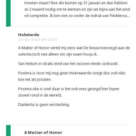
moeten staan? Nee die komen op 31 januari en dan hebben
ze 2 maand nodig om te wennen en zijn we bijna aan het eind
vd competitie. Ik ben niet zo onder de indruk van Fledderus...
Holwierde
12-01-2022 OM 10:55
A Matter of Honor vertel mij eens wat De leeuw toevoegd aan de
selectie,toch niet alleen om zijn naam hoop ik .
Van Hintum in straks eind van het seizoen einde contrackt .
Postma is voor mij nog geen meerwaarde voegt dus ook niks
toe net als Joosten.
Postma oke is snel daar is het ook mee gezegd.hier lopen
zoveel rond in de wereld.
Dankerlui is geen versterking.
A Matter of Honor