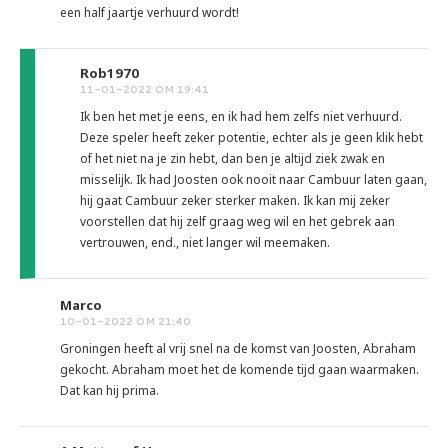
een half jaartje verhuurd wordt!
Rob1970
11-01-2022 OM 19:41
Ik ben het met je eens, en ik had hem zelfs niet verhuurd.
Deze speler heeft zeker potentie, echter als je geen klik hebt
of het niet na je zin hebt, dan ben je altijd ziek zwak en
misselijk. Ik had Joosten ook nooit naar Cambuur laten gaan,
hij gaat Cambuur zeker sterker maken. Ik kan mij zeker
voorstellen dat hij zelf graag weg wil en het gebrek aan
vertrouwen, end., niet langer wil meemaken.
Marco
10-01-2022 OM 21:40
Groningen heeft al vrij snel na de komst van Joosten, Abraham
gekocht. Abraham moet het de komende tijd gaan waarmaken.
Dat kan hij prima.