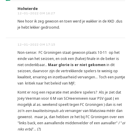
Holwierde
12-01-2022 OM 16:27
Nee hoor ik zeg gewoon en toen werd je wakker in de KKD .dus
je hebt lekker gedroomd.
12-01-2022 OM 17:15
Non-sense: FC Groningen staat gewoon plaats 10-11 op het
einde van het seizoen, en ook een (halve) finale in de beker is
niet ondenkbaar...
Maar glorie is er niet gekom
en
in dit
seizoen, daarvoor zijn de vertrekkende spelers te weinig op
kwaliteit, ervaring en inzetbaarheiid vervangen... Toch een puntje
van kritiek naar het beleid van MJF;
Komt er nog een reparatie met andere spelers? Als je ziet dat
Joëy Veerman voor 6 M van SCHeerenveen naar PSV gaat ( en
mogelijk al as. weekend speelt tegen FC Groningen ) dan is net
zo'n
een kwaliteitsimpuls als
vervanger van Matusiwa méér dan
gewenst. maar ja, dan hebben ze het bij FC Groningen over een
"links back, een aanvallende middenvelder of een aanvaller" / "
of
niks erbij
"... (?)