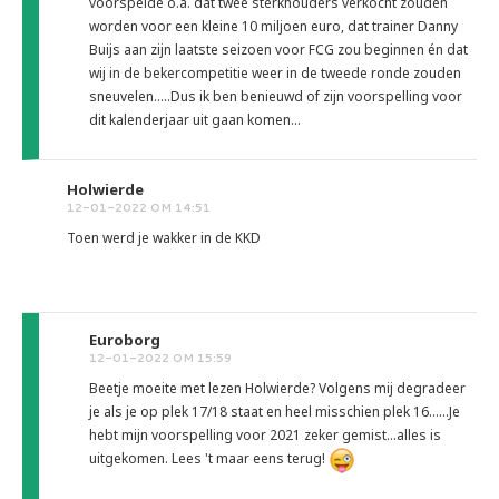
voorspelde o.a. dat twee sterkhouders verkocht zouden
worden voor een kleine 10 miljoen euro, dat trainer Danny
Buijs aan zijn laatste seizoen voor FCG zou beginnen én dat
wij in de bekercompetitie weer in de tweede ronde zouden
sneuvelen.....Dus ik ben benieuwd of zijn voorspelling voor
dit kalenderjaar uit gaan komen...
Holwierde
12-01-2022 OM 14:51
Toen werd je wakker in de KKD
Euroborg
12-01-2022 OM 15:59
Beetje moeite met lezen Holwierde? Volgens mij degradeer
je als je op plek 17/18 staat en heel misschien plek 16......Je
hebt mijn voorspelling voor 2021 zeker gemist...alles is
uitgekomen. Lees 't maar eens terug!