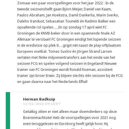
Zomaar een paar voorspellingen voor het jaar 2022 : In de
tweede seizoenshelft gaan Björn Meijer, Daniël van Kaam,
Paulos Abraham, Jan Hoekstra, Damil Dankerlui, Marin Sverko,
Daleho Irandust, Sebasatian Tounekti én Radinio Balker een
opvallende rol spelen......En op zondag 17 april wint FC
Groningen de KNVB-beker door in een spannende finale AZ
Alkmaar te verslaan! FC Groningen eindigt het lopende seizoen
in de eredivisie op plek 9.....grijpt nét naast de play-offplaatsen
Europees voetbal. Tomas Suslov én Jörgen Strand Larsen
verlaten met flinke miljoenentransfers aan het einde van het
seizoen FCG en spelen volgend seizoen in Engeland! Nieuwe
trainer van FC Groningen wordt Ronald Koeman, assistent
trainer zijn broer Erwin. Zij blijven slechts één seizoen bij de FCG
en gaan daarna naar het Nederlands Elftal!
Herman Badkuip
12-01-2022 OM 16:07
Gelukkig zitten er niet alleen maar doemdenkers op deze
Boerenmachtsite! Heb de voorspellingen voor 2021 nog
even teruggelezen en Euroborg heeft gelijk hoor. Hij