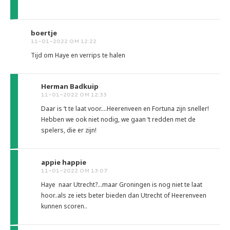
boertje
11-01-2022 OM 12:22
Tijd om Haye en verrips te halen
Herman Badkuip
11-01-2022 OM 12:33
Daar is ‘t te laat voor....Heerenveen en Fortuna zijn sneller!
Hebben we ook niet nodig, we gaan ‘t redden met de
spelers, die er zijn!
appie happie
11-01-2022 OM 13:07
Haye naar Utrecht?...maar Groningen is nog niet te laat
hoor..als ze iets beter bieden dan Utrecht of Heerenveen
kunnen scoren..