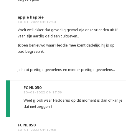
appie happie
10-01-2022 OM 17:14
Voelt wel lekker dat gevoelig gevoel.oja onze vrienden uit H'
veen zijn aardig geld aan t uitgeven..
Ik ben benieuwd waar Fleddie mee komt dadelijk..hij is op
pad,begreep ik..
Je hebt prettige gevoelens en minder prettige gevoelens..
FC NL050
10-01-2022 OM 17:59
Weet jij ook waar Fledderus op dit moment is dan of kan je
dat niet zeggen ?
FC NL050
10-01-2022 OM 17:58