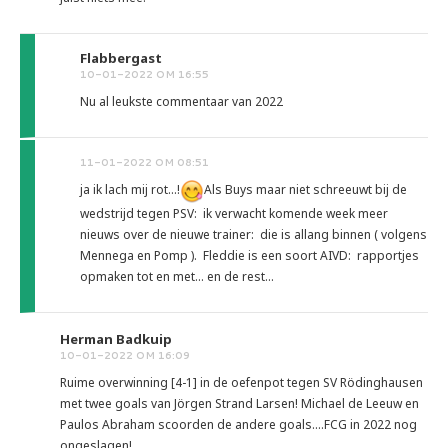
Flabbergast
10-01-2022 OM 16:55
Nu al leukste commentaar van 2022
11-01-2022 OM 08:51
ja ik lach mij rot...!
Als Buys maar niet schreeuwt bij de
wedstrijd tegen PSV: ik verwacht komende week meer
nieuws over de nieuwe trainer: die is allang binnen ( volgens
Mennega en Pomp ). Fleddie is een soort AIVD: rapportjes
opmaken tot en met... en de rest...
Herman Badkuip
10-01-2022 OM 16:09
Ruime overwinning [4-1] in de oefenpot tegen SV Rödinghausen
met twee goals van Jörgen Strand Larsen! Michael de Leeuw en
Paulos Abraham scoorden de andere goals....FCG in 2022 nog
ongeslagen!