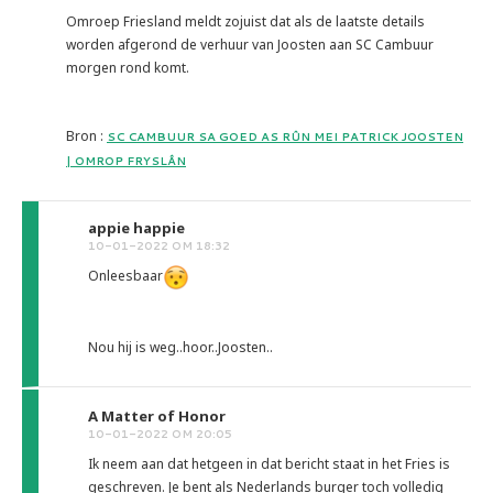
Omroep Friesland meldt zojuist dat als de laatste details
worden afgerond de verhuur van Joosten aan SC Cambuur
morgen rond komt.
Bron :
SC CAMBUUR SA GOED AS RÛN MEI PATRICK JOOSTEN
| OMROP FRYSLÂN
appie happie
10-01-2022 OM 18:32
Onleesbaar
Nou hij is weg..hoor..Joosten..
A Matter of Honor
10-01-2022 OM 20:05
Ik neem aan dat hetgeen in dat bericht staat in het Fries is
geschreven. Je bent als Nederlands burger toch volledig