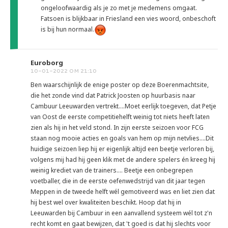
ongeloofwaardig als je zo met je medemens omgaat.
Fatsoen is blijkbaar in Friesland een vies woord, onbeschoft
is bij hun normaal.
Euroborg
10-01-2022 OM 21:10
Ben waarschijnlijk de enige poster op deze Boerenmachtsite,
die het zonde vind dat Patrick Joosten op huurbasis naar
Cambuur Leeuwarden vertrekt....Moet eerlijk toegeven, dat Petje
van Oost de eerste competitiehelft weinig tot niets heeft laten
zien als hij in het veld stond. In zijn eerste seizoen voor FCG
staan nog mooie acties en goals van hem op mijn netvlies....Dit
huidige seizoen liep hij er eigenlijk altijd een beetje verloren bij,
volgens mij had hij geen klik met de andere spelers én kreeg hij
weinig krediet van de trainers.... Beetje een onbegrepen
voetballer, die in de eerste oefenwedstrijd van dit jaar tegen
Meppen in de tweede helft wél gemotiveerd was en liet zien dat
hij best wel over kwaliteiten beschikt. Hoop dat hij in
Leeuwarden bij Cambuur in een aanvallend systeem wél tot z'n
recht komt en gaat bewijzen, dat 't goed is dat hij slechts voor