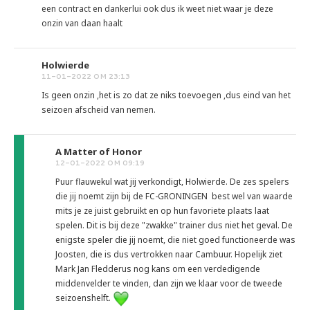
een contract en dankerlui ook dus ik weet niet waar je deze
onzin van daan haalt
Holwierde
11-01-2022 OM 23:13
Is geen onzin ,het is zo dat ze niks toevoegen ,dus eind van het
seizoen afscheid van nemen.
A Matter of Honor
12-01-2022 OM 09:19
Puur flauwekul wat jij verkondigt, Holwierde. De zes spelers
die jij noemt zijn bij de FC-GRONINGEN best wel van waarde
mits je ze juist gebruikt en op hun favoriete plaats laat
spelen. Dit is bij deze "zwakke" trainer dus niet het geval. De
enigste speler die jij noemt, die niet goed functioneerde was
Joosten, die is dus vertrokken naar Cambuur. Hopelijk ziet
Mark Jan Fledderus nog kans om een verdedigende
middenvelder te vinden, dan zijn we klaar voor de tweede
seizoenshelft.