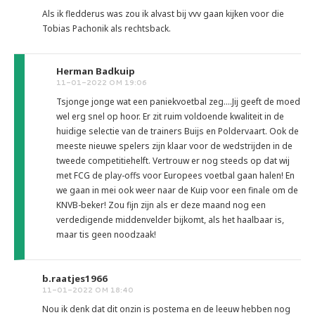
Als ik fledderus was zou ik alvast bij vvv gaan kijken voor die
Tobias Pachonik als rechtsback.
Herman Badkuip
11-01-2022 OM 19:06
Tsjonge jonge wat een paniekvoetbal zeg....Jij geeft de moed
wel erg snel op hoor. Er zit ruim voldoende kwaliteit in de
huidige selectie van de trainers Buijs en Poldervaart. Ook de
meeste nieuwe spelers zijn klaar voor de wedstrijden in de
tweede competitiehelft. Vertrouw er nog steeds op dat wij
met FCG de play-offs voor Europees voetbal gaan halen! En
we gaan in mei ook weer naar de Kuip voor een finale om de
KNVB-beker! Zou fijn zijn als er deze maand nog een
verdedigende middenvelder bijkomt, als het haalbaar is,
maar tis geen noodzaak!
b.raatjes1966
11-01-2022 OM 18:40
Nou ik denk dat dit onzin is postema en de leeuw hebben nog