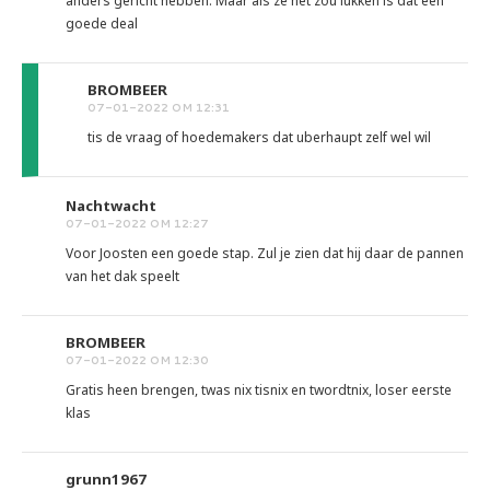
anders gericht hebben. Maar als ze het zou lukken is dat een
goede deal
BROMBEER
07-01-2022 OM 12:31
tis de vraag of hoedemakers dat uberhaupt zelf wel wil
Nachtwacht
07-01-2022 OM 12:27
Voor Joosten een goede stap. Zul je zien dat hij daar de pannen
van het dak speelt
BROMBEER
07-01-2022 OM 12:30
Gratis heen brengen, twas nix tisnix en twordtnix, loser eerste
klas
grunn1967