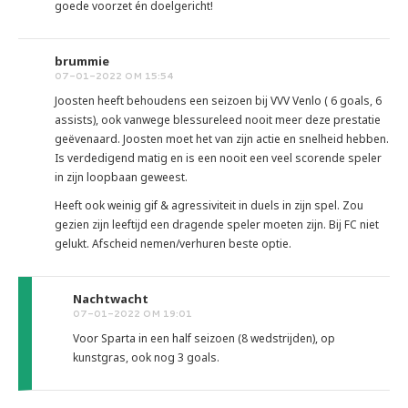
goede voorzet én doelgericht!
brummie
07-01-2022 OM 15:54
Joosten heeft behoudens een seizoen bij VVV Venlo ( 6 goals, 6
assists), ook vanwege blessureleed nooit meer deze prestatie
geëvenaard. Joosten moet het van zijn actie en snelheid hebben.
Is verdedigend matig en is een nooit een veel scorende speler
in zijn loopbaan geweest.
Heeft ook weinig gif & agressiviteit in duels in zijn spel. Zou
gezien zijn leeftijd een dragende speler moeten zijn. Bij FC niet
gelukt. Afscheid nemen/verhuren beste optie.
Nachtwacht
07-01-2022 OM 19:01
Voor Sparta in een half seizoen (8 wedstrijden), op
kunstgras, ook nog 3 goals.