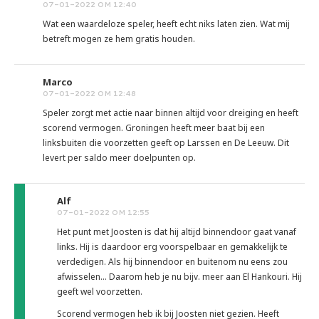
07-01-2022 OM 12:40
Wat een waardeloze speler, heeft echt niks laten zien. Wat mij
betreft mogen ze hem gratis houden.
Marco
07-01-2022 OM 12:48
Speler zorgt met actie naar binnen altijd voor dreiging en heeft
scorend vermogen. Groningen heeft meer baat bij een
linksbuiten die voorzetten geeft op Larssen en De Leeuw. Dit
levert per saldo meer doelpunten op.
Alf
07-01-2022 OM 12:55
Het punt met Joosten is dat hij altijd binnendoor gaat vanaf
links. Hij is daardoor erg voorspelbaar en gemakkelijk te
verdedigen. Als hij binnendoor en buitenom nu eens zou
afwisselen... Daarom heb je nu bijv. meer aan El Hankouri. Hij
geeft wel voorzetten.
Scorend vermogen heb ik bij Joosten niet gezien. Heeft