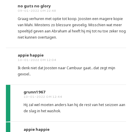
no guts no glory
09-01-2022 OM 22:48
Graag verhuren met optie tot koop. Joosten een magere kopie
van Mahi. Minstens zo blessure gevoelig. Misschien wat meer
speeltijd geven aan Abraham al heeft hij mij tot nu toe zeker nog
niet kunnen overtuigen.
appie happie
10-01-2022 OM 12:04
Ik denk niet dat Joosten naar Cambuur gaat...dat zegt mijn
gevoel..
grunn1967
10-01-2022 OM 12:44
Hij zal wel moeten anders kan hij de rest van het seizoen aan
de slag in het washok.
appie happie