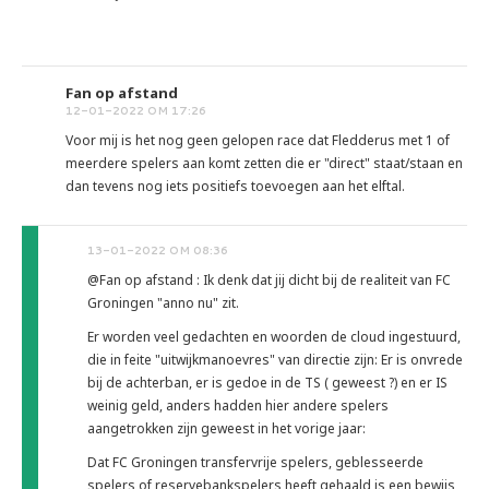
Fan op afstand
12-01-2022 OM 17:26
Voor mij is het nog geen gelopen race dat Fledderus met 1 of
meerdere spelers aan komt zetten die er "direct" staat/staan en
dan tevens nog iets positiefs toevoegen aan het elftal.
13-01-2022 OM 08:36
@Fan op afstand : Ik denk dat jij dicht bij de realiteit van FC
Groningen "anno nu" zit.
Er worden veel gedachten en woorden de cloud ingestuurd,
die in feite "uitwijkmanoevres" van directie zijn: Er is onvrede
bij de achterban, er is gedoe in de TS ( geweest ?) en er IS
weinig geld, anders hadden hier andere spelers
aangetrokken zijn geweest in het vorige jaar:
Dat FC Groningen transfervrije spelers, geblesseerde
spelers of reservebankspelers heeft gehaald is een bewijs