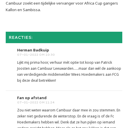
Cambuur zoekt een tijdelijke vervanger voor Africa Cup gangers
Kallon en Sambissa.
REACTIES:
Herman Badkuip
07-01-2022 OM 10:30
Lijkt mij prima hoor, verhuur mét optie tot koop van Patrick
Joosten aan Cambuur Leeuwarden......maar dan wél de aankoop
van verdedigende middenvelder Mees Hoedemakers aan FCG
bij deze deal betrekken!
Fan op afstand
07-01-2022 OM 11:24
Zou niet weten waarom Cambuur daar mee in zou stemmen. En
zeker niet gedurende de winterstop. En de vraag is of de Fc
Hoedemakers hebben wil. Denk dat ze hun pijlen op iemand