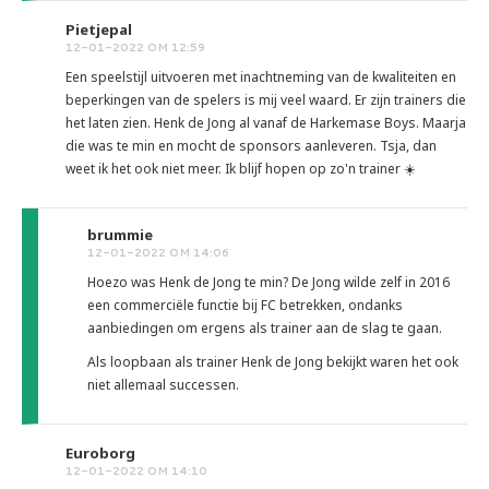
Pietjepal
12-01-2022 OM 12:59
Een speelstijl uitvoeren met inachtneming van de kwaliteiten en
beperkingen van de spelers is mij veel waard. Er zijn trainers die
het laten zien. Henk de Jong al vanaf de Harkemase Boys. Maarja
die was te min en mocht de sponsors aanleveren. Tsja, dan
weet ik het ook niet meer. Ik blijf hopen op zo'n trainer ☀️
brummie
12-01-2022 OM 14:06
Hoezo was Henk de Jong te min? De Jong wilde zelf in 2016
een commerciële functie bij FC betrekken, ondanks
aanbiedingen om ergens als trainer aan de slag te gaan.
Als loopbaan als trainer Henk de Jong bekijkt waren het ook
niet allemaal successen.
Euroborg
12-01-2022 OM 14:10