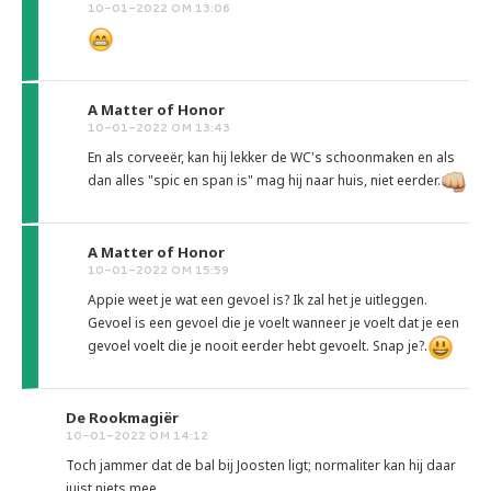
10-01-2022 OM 13:06
A Matter of Honor
10-01-2022 OM 13:43
En als corveeër, kan hij lekker de WC's schoonmaken en als
dan alles "spic en span is" mag hij naar huis, niet eerder.
A Matter of Honor
10-01-2022 OM 15:59
Appie weet je wat een gevoel is? Ik zal het je uitleggen.
Gevoel is een gevoel die je voelt wanneer je voelt dat je een
gevoel voelt die je nooit eerder hebt gevoelt. Snap je?.
De Rookmagiër
10-01-2022 OM 14:12
Toch jammer dat de bal bij Joosten ligt; normaliter kan hij daar
juist niets mee.