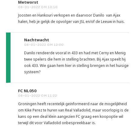
Metworst
08-01-2022 OM 10:10
Joosten en Hankouri verkopen en daarvoor Danilo van Ajax
halen, heb je gelijk de opvolger van JSL en/of de Leeuw in huis.
Nachtwacht
08-01-2022 OM 12:00
Danilo rendeerde vooral in 433 en had met Cerny en Menig
twee spelers die hem in stelling brachten. Bij Ajax speelt hij
ook 433. Wie gaan hem hier in stelling brengen in het huisige
systeem?
FC NL050
08-01-2022 OM 11:22
Groningen heeft recentelijk geïnformeerd naar de mogelijkheid
om Kike Perez te huren van Real Valladolid, maar voorlopig is de
kans op een deal klein aangezien FC graag een koopoptie wil
terwijl dit voor Valladolid onbespreekbaar is.