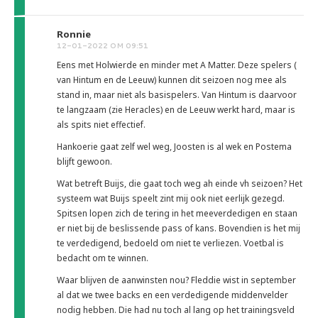
Ronnie
12-01-2022 OM 09:51
Eens met Holwierde en minder met A Matter. Deze spelers (
van Hintum en de Leeuw) kunnen dit seizoen nog mee als
stand in, maar niet als basispelers. Van Hintum is daarvoor
te langzaam (zie Heracles) en de Leeuw werkt hard, maar is
als spits niet effectief.
Hankoerie gaat zelf wel weg, Joosten is al wek en Postema
blijft gewoon.
Wat betreft Buijs, die gaat toch weg ah einde vh seizoen? Het
systeem wat Buijs speelt zint mij ook niet eerlijk gezegd.
Spitsen lopen zich de tering in het meeverdedigen en staan
er niet bij de beslissende pass of kans. Bovendien is het mij
te verdedigend, bedoeld om niet te verliezen. Voetbal is
bedacht om te winnen.
Waar blijven de aanwinsten nou? Fleddie wist in september
al dat we twee backs en een verdedigende middenvelder
nodig hebben. Die had nu toch al lang op het trainingsveld