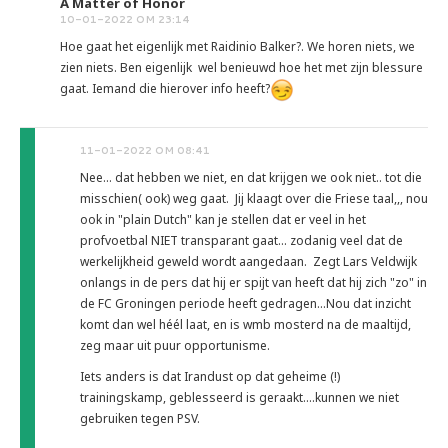
A Matter of Honor
10-01-2022 OM 23:14
Hoe gaat het eigenlijk met Raidinio Balker?. We horen niets, we
zien niets. Ben eigenlijk wel benieuwd hoe het met zijn blessure
gaat. Iemand die hierover info heeft?
11-01-2022 OM 08:41
Nee... dat hebben we niet, en dat krijgen we ook niet.. tot die
misschien( ook) weg gaat. Jij klaagt over die Friese taal,,, nou
ook in "plain Dutch" kan je stellen dat er veel in het
profvoetbal NIET transparant gaat... zodanig veel dat de
werkelijkheid geweld wordt aangedaan. Zegt Lars Veldwijk
onlangs in de pers dat hij er spijt van heeft dat hij zich "zo" in
de FC Groningen periode heeft gedragen...Nou dat inzicht
komt dan wel héél laat, en is wmb mosterd na de maaltijd,
zeg maar uit puur opportunisme.
Iets anders is dat Irandust op dat geheime (!)
trainingskamp, geblesseerd is geraakt....kunnen we niet
gebruiken tegen PSV.