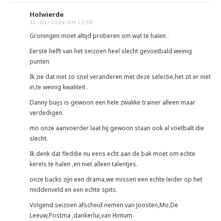
Holwierde
11-01-2022 OM 12:55
Groningen moet altijd proberen om wat te halen .
Eerste helft van het seizoen heel slecht gevoetbald weinig
punten
Ik zie dat niet zo snel veranderen met deze selectie,het zit er niet
in,te weinig kwaliteit .
Danny buijs is gewoon een hele zwakke trainer alleen maar
verdedigen.
mo onze aanvoerder laat hij gewoon staan ook al voetbalt die
slecht.
Ik denk dat fleddie nu eens echt aan de bak moet om echte
kerels te halen ,en niet alleen talentjes.
onze backs zijn een drama,we missen een echte leider op het
middenveld en een echte spits.
Volgend seizoen afscheid nemen van Joosten,Mo,De
Leeuw,Postma ,dankerlui,van Hintum.