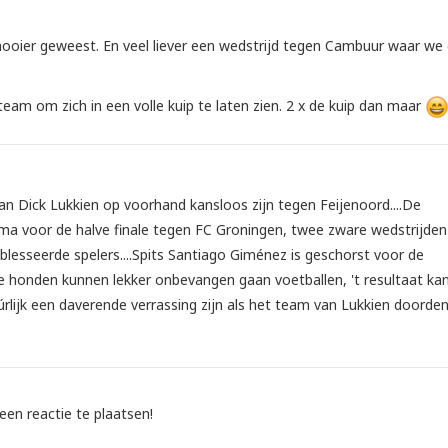
mooier geweest. En veel liever een wedstrijd tegen Cambuur waar we
am om zich in een volle kuip te laten zien. 2 x de kuip dan maar
n Dick Lukkien op voorhand kansloos zijn tegen Feijenoord....De
a voor de halve finale tegen FC Groningen, twee zware wedstrijden
esseerde spelers....Spits Santiago Giménez is geschorst voor de
ge honden kunnen lekker onbevangen gaan voetballen, 't resultaat ka
úrlijk een daverende verrassing zijn als het team van Lukkien doorde
een reactie te plaatsen!