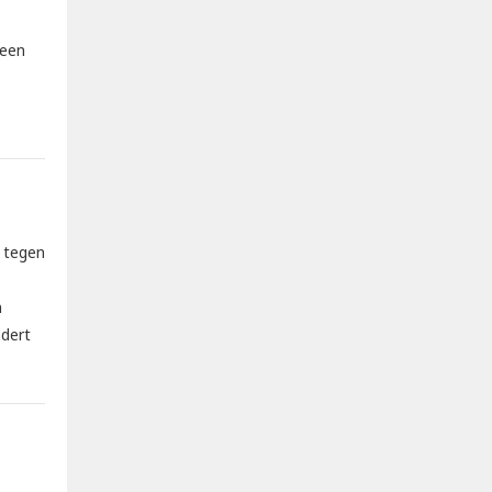
 een
 tegen
n
ndert