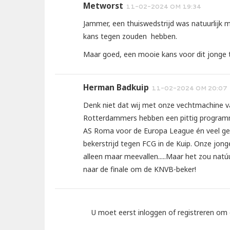
Metworst
11-02-2024 OM 19:34
Jammer, een thuiswedstrijd was natuurlijk 
kans tegen zouden hebben.
Maar goed, een mooie kans voor dit jonge te
Herman Badkuip
11-02-2024 OM 20:07
Denk niet dat wij met onze vechtmachine va
Rotterdammers hebben een pittig programm
AS Roma voor de Europa League én veel gebl
bekerstrijd tegen FCG in de Kuip. Onze jon
alleen maar meevallen.....Maar het zou natú
naar de finale om de KNVB-beker!
U moet eerst inloggen of registreren om 