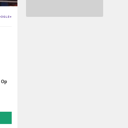
OOGLE+
. Op