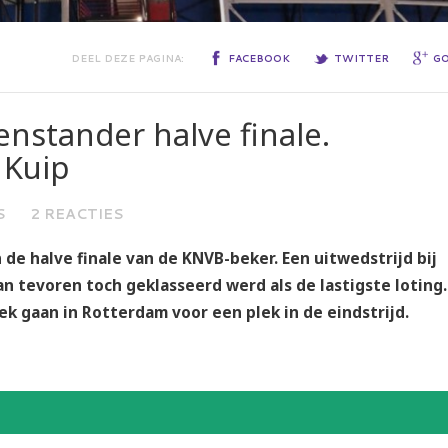
DEEL DEZE PAGINA:
FACEBOOK
TWITTER
G
nstander halve finale.
 Kuip
S
2 REACTIES
de halve finale van de KNVB-beker. Een uitwedstrijd bij
n tevoren toch geklasseerd werd als de lastigste loting
ek gaan in Rotterdam voor een plek in de eindstrijd.